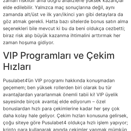
zaman risklidir ama doğru analizlerle yüksek kazançlar
elde edilebilir. Yalnızca maç sonuçlarına değil, aynı
zamanda alt/üst ve ilk yarı/ikinci yarı gibi detaylara da
göz atmak gerekli. Hatta bazı sitelerde bonus satın alma
seçenekleri bile mevcut ki bu da beni oldukça cezbetti;
biraz risk alıp büyük kazanma ihtimalini arttırmak her
zaman hoşuma gidiyor.
VIP Programları ve Çekim
Hızları
Pusulabet4’ün VIP programı hakkında konuşmadan
geçemem; ben yüksek rollerden biri olarak bu tür
avantajlardan yararlanmak önemli tabii ki! VIP üyelik
sayesinde birçok avantaj elde ediyorum – özel
bonuslardan hızlı para çekimlerine kadar her şey çok
daha kolay hale geliyor. Çekim hızları konusuna gelirsek,
çoğu siteye göre Pusulabet4 oldukça hızlı işlem yapıyor;
kripto para kullanarak anında çekimler yapmak mümkün