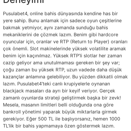
Pusulabet4, online bahis dünyasında kendine has bir
yere sahip. Bunu anlamak için sadece oyun çeşitlerine
bakmak yetmiyor, aynı zamanda sunduğu bahis
mekaniklerini de çözmek lazım. Benim gibi hardcore
oyuncular için, oranlar ve RTP (Return to Player) oranları
çok önemli. Slot makinelerinde yüksek volatilite aramak
benim için kaçınılmaz. Yüksek RTP’li slotlar her zaman
cazip geliyor ama unutulmaması gereken bir şey var;
çoğu zaman bu yüksek RTP, uzun vadede daha düşük
kazançlar anlamına gelebiliyor. Bu yüzden dikkatli olmak
lazım. Pusulabet4’teki canlı krupiyelerle oynanan
blackjack masaları da ayrı bir keyif veriyor. Gerçek
zamanlı oyunlarda strateji geliştirmek başka bir zevk!
Mesela, masanın limitleri belli olduğunda ona göre
bankroll yönetimi yaparak büyük miktarlarla girmek
gerekiyor. Eğer 500 TL ile başlıyorsanız, hemen 1000
TL’lik bir bahis yapmamaya özen göstermek lazım.