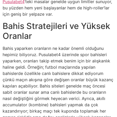
Pusulabet4
’teki masalar genelde uygun limitler sunuyor,
bu yüzden hem yeni başlayanlar hem de high-roller’lar
için geniş bir yelpaze var.
Bahis Stratejileri ve Yüksek
Oranlar
Bahis yaparken oranların ne kadar önemli olduğunu
hepimiz biliyoruz. Pusulabet4 üzerinde spor bahisleri
yaparken, oranları takip etmek benim için bir alışkanlık
haline geldi. Örneğin; futbol maçlarında yapılan
bahislerde özellikle canlı bahislere dikkat ediyorum
çünkü maçın akışına göre değişen oranlar büyük kazanç
kapıları açabiliyor. Bahis siteleri genelde maç öncesi
sabit oranlar sunar ama canlı bahislerde bu oranların
nasıl değiştiğini görmek heyecan verici. Ayrıca, akıllı
accumulator (kombine) bahisleri yapmak da çok
kazandırıyor; birkaç maçı tek kuponda toplamak her