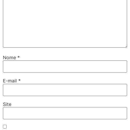
Nome
*
E-mail
*
Site